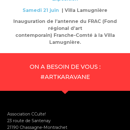
Samedi 21 juin
| Villa Lamugnière
Inauguration de l’antenne du FRAC (Fond
régional d’art
contemporain) Franche-Comté à la Villa
Lamugnière.
ON A BESOIN DE VOUS :
#ARTKARAVANE
Association CCulte!
23 route de Santenay
21190 Chassagne-Montrachet