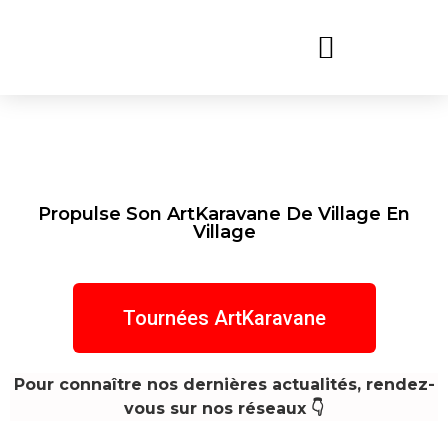
Mur de générosi
Qui sommes nou
Propulse Son ArtKaravane De Village En
Village
Tournées ArtKaravane
Pour connaître nos dernières actualités, rendez-
vous sur nos réseaux 👇